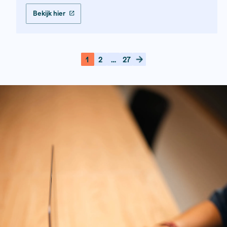
Thijs Broekkamp - Overamstel Uitgevers
Land van de Kirgiezen
Hoe een nieuwe generatie in Kirgistan haa
zoekt tussen revoluties, tradities en de bel
van verandering.