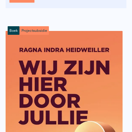
Boek
Regeling
Alle regelingen
Jaar
Alle jaren
Zoeken
Wis filters
Boek
Projectsubsidie