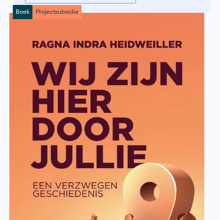
Bijou van der Borst, Sofyan El Bouchtili en Michelle Sal
Trouwe, de Groene Amsterdammer, Argos
Nederlandse onderzoekers
experimenteerden met omstred
leugendetector voor grenscontr
Europa wil strengere grenscontroles en
experimenteert al jaren met hoe reizigers s