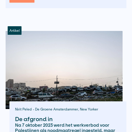
Alle soorten
Regeling
Alle regelingen
Jaar
Alle jaren
Zoeken
Artikel