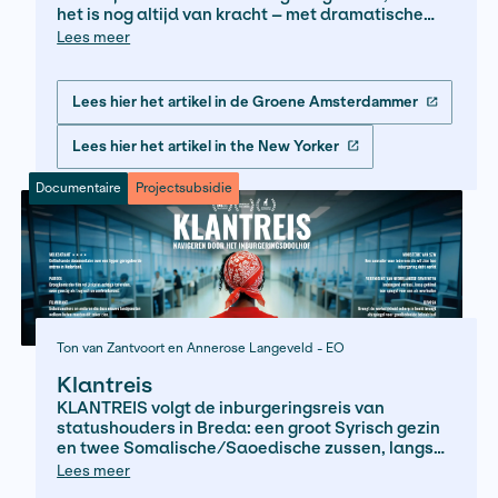
Nirit Peled - De Groene Amsterdammer, New Yorker
De afgrond in
Na 7 oktober 2023 werd het werkverbod vo
Palestijnen als noodmaatregel ingesteld,
het is nog altijd van kracht – met dramati
gevolgen. Niet alleen voor de werkers en h
Lees meer
gezinnen op de Westoever, ook in Israël.