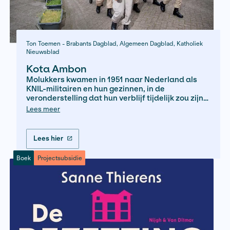
deze geschiedenis vandaag de dag voortle
Boek
Projectsubsidie
Rotterdam.