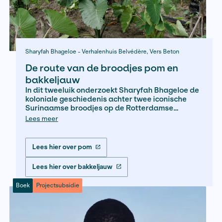
Simon Dequeker - Nieuwsuur, Nederlands Tijdschrift vo
Geneeskunde, de Groene Amsterdammer, Investico
‘Alsof er een bom in je borstkas
afgaat’