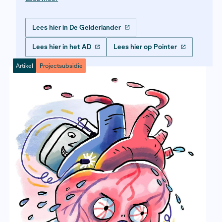
tot neofascisten en voetballende nonnen 
laat zien hoe toerisme, media en geschied
Artikel
Projectsubsidie
het zelfbeeld van Italië hebben gevormd. 
resultaat is een scherp, meeslepend portr
een land dat wereldwijd wordt bewonderd
waar veel inwoners met een heel andere bl
kijken.