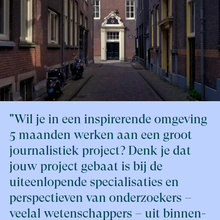
aantal kleine groepjes die nauw met elkaar samenwerk
semester mogen er drie buitenstaanders naar een ple
solliciteren: een kunstenaar, een schrijver – en dus oo
journalist. Bezield, bijna koortsachtig schreef ik tijden
snikhete zomer in Italië mijn projectvoorstel. Deze kans
grijpen: een eigen kantoortje op fietsafstand van mijn
Amsterdamse thuis, uitwisseling met een internationa
onderzoekers, dagelijks verzorgde lunches én vijf m
financiële rust.
De tekst gaat hieronder verder.