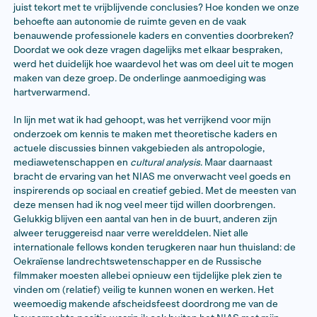
samen met een Amerikaanse sociologe en professor 
writing
de menselijke dilemma’s doorgronden van het
de wereldwijd groeiende beveiligingssector. Een Nige
literatuurwetenschapper die haar licht schijnt op de
milieuvriendelijkheid van Yoruba-tradities. Een scherp
Texaan die, thuis geraakt in het Midden-Oosten, als
mediawetenschapper de beeldvorming rond Palestin
loep neemt. Een Duitse antropologe die zich inzet voo
welzijn van daklozen en voor haar veldonderzoek ook z
langdurig op straat heeft geslapen. Een Braziliaanse di
bezighoudt met de kracht van kunst in politieke
protestbewegingen. Een Nederlandse literatuurwet
die de invloed van kolonialisme op het gevangeniswe
aantoont. Een Oekraïense jurist die zich buigt over dr
vragen rond landrechten en voedselveiligheid. Een Ru
het onafhankelijke mediaplatform Mediazona docume
maakt over politieke repressie en mensenrechtensch
En dan nog ongeveer vijftien nagenoeg stuk voor stuk