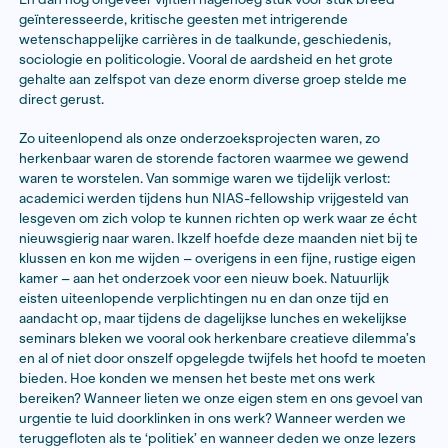
Toen ik hoorde dat mijn projectvoorstel door het NIAS
Fonds BJP was uitgekozen, voelde ik me de koning te r
met het naderen van het begin van mijn fellowship k
plotseling ook koudwatervrees. Als freelancer was ik 
gewend geraakt een einzelgänger te zijn en mijn eers
ik grotendeels in weloverwogen afzondering in Zuid-It
geschreven. Nu staarde ik naar het contract dat ik voo
verblijf aan het NIAS had getekend. Ik had me verbon
minstens vier dagen per week op een kantoorplek waa
geen voet binnen had gezet en met mensen die ik nog
ontmoet… Wat als ik me hier totaal niet thuis zou voele
vijf langste maanden van mijn werkende leven zoude
Begin februari 2024 maakte ik eindelijk kennis met mi
fellows. Onder hen zeer bereisde Nederlandse antro