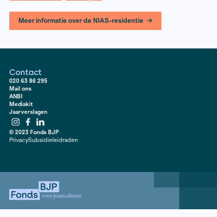
en al of niet door onszelf opgelegde twijfels het hoof
bieden. Hoe konden we mensen het beste met ons w
bereiken? Wanneer lieten we onze eigen stem en ons 
urgentie te luid doorklinken in ons werk? Wanneer w
teruggefloten als te ‘politiek’ en wanneer deden we o
juist tekort met te vrijblijvende conclusies? Hoe kon
behoefte aan autonomie de ruimte geven en de vaak
benauwende professionele kaders en conventies do
Doordat we ook deze vragen dagelijks met elkaar bes
werd het duidelijk hoe waardevol het was om deel uit
maken van deze groep. De onderlinge aanmoediging 
hartverwarmend.
In lijn met wat ik had gehoopt, was het verrijkend voor
onderzoek om kennis te maken met theoretische kade
actuele discussies binnen vakgebieden als antropolog
mediawetenschappen en
cultural analysis
. Maar daar
bracht de ervaring van het NIAS me onverwacht veel 