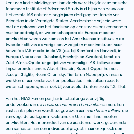
15 augustus 2024
Bestel hier het boek
Het klinkt bevoorrecht, en misschien zelfs een beetje
pretentieus, om ‘
journalist-in-residence
’ te mogen zijn
NIAS, een interdisciplinair instituut van de Koninklijke
Nederlandse Academie van Wetenschappen. Helemaa
bekend is met de achtergrond van het instituut. Voor w
kent een korte inleiding: het inmiddels wereldwijde 
fenomeen Institute of Advanced Study is al bijna een
Het eerste IAS ontstond begin jaren dertig op het terr
Princeton in de Verenigde Staten. Academische vrijh