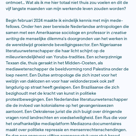
5 maanden werken aan een gr
journalistiek project? Denk je 
jouw project gebaat is bij de
uiteenlopende specialisaties e
perspectieven van onderzoeker
veelal wetenschappers – uit b
en buitenland? Nu heb je de
mogelijkheid een beurs aan te
vragen voor een journalistieke
residentie bij het NIAS."
Start hier je aanvraag