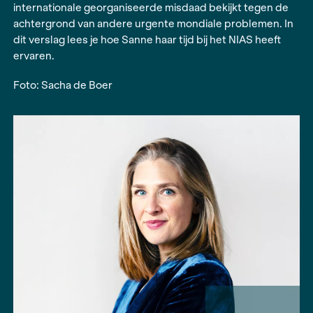
residence bij het
NIAS
. In haar eerste boek
Mafio
onderzocht ze de ’Ndrangheta, de meest interna
vertakte maffia van Italië. Bij het NIAS werkte ze
tweede boek waarin ze dilemma’s in de strijd te
internationale georganiseerde misdaad bekijkt 
achtergrond van andere urgente mondiale prob
dit verslag lees je hoe Sanne haar tijd bij het NIA
ervaren.
Foto: Sacha de Boer