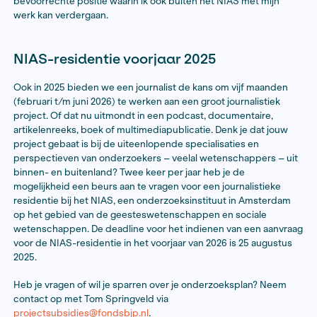
geïnteresseerde, kritische geesten met intrigerende
wetenschappelijke carrières in de taalkunde, geschie
sociologie en politicologie. Vooral de aardsheid en het
gehalte aan zelfspot van deze enorm diverse groep s
direct gerust.
Zo uiteenlopend als onze onderzoeksprojecten waren
herkenbaar waren de storende factoren waarmee w
waren te worstelen. Van sommige waren we tijdelijk ve
academici werden tijdens hun NIAS-fellowship vrijges
lesgeven om zich volop te kunnen richten op werk wa
nieuwsgierig naar waren. Ikzelf hoefde deze maanden n
klussen en kon me wijden – overigens in een fijne, rus
kamer – aan het onderzoek voor een nieuw boek. Natuu
eisten uiteenlopende verplichtingen nu en dan onze ti
aandacht op, maar tijdens de dagelijkse lunches en we
seminars bleken we vooral ook herkenbare creatieve 