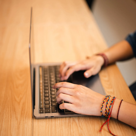
een lopend onderzoek of project waar je aan werkt, s
kennis of vaardigheden die je wilt verdiepen en hoe 
past binnen je verdere ontwikkeling in de financiële jou
Over de Stichting Financiële Maste
Journalistiek
De Stichting Masterclasses Financiële Journalistiek is 
gestart door financieel journalisten Jeroen Windt (RTL)
Elshout (FD) en André de Vos (freelance). Zij wilden m
bijscholingsmogelijkheden voor (ervaren) financieel jo
De Masterclasses Financiële Journalistiek bieden jour
mogelijkheid meer kennis op te doen van actuele finan
onderwerpen. Op elke masterclass en workshop spr
deskundigen uit de financiële sector en de academis
De bijeenkomsten zijn bedoeld als verdieping: intensi
een hoog niveau. Om een open discussie te bevordere