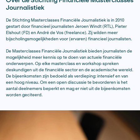
Heb je interesse in een plek voor de Basiscursus Fina
Journalistiek? Vul dan
dit formulier
in.
De deadline voor het inzenden van het ingevulde form
is maandag 23 maart 2026 23:59u. Uiterlijk in de week va
ontvang je bericht over de uitkomst.
De aanmeldingen worden voorafgaand aan de
commissievergadering gedeeld met de Stichting Mas
Financiële Journalistiek, zodat zij kunnen adviseren ov
juiste instapniveau en de geschiktheid van de kandid
deze intensieve cursus
Onze onafhankelijke adviescommissie beoordeelt verv
hoeverre deelname bijdraagt aan jouw ontwikkeling als
journalist en selecteert maximaal drie kandidaten.
Zorg daarom voor een concrete motivatie. Benoem bij