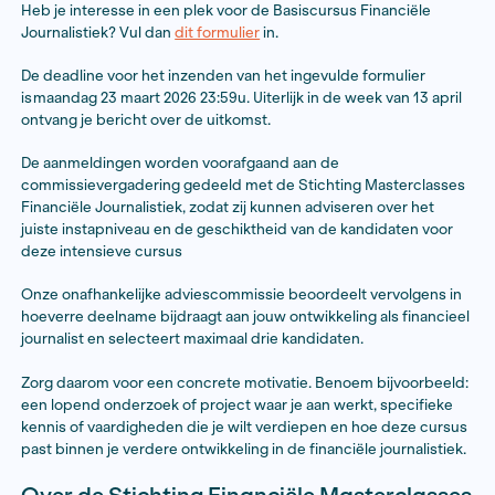
een stevige en intensieve inhoudelijke basis in de fina
journalistiek. De programmaonderdelen worden aang
de actualiteit, maar de volgende onderwerpen komen 
geval aan bod: macro-economie, financiële markten e
producten, (centrale) banken en overheidsfinanciën,
bedrijfsleven en belastingen en de arbeidsmarkt.
Kijk
hier
voor het programma van de vorige editie van 
om een indruk te krijgen.
Deskundigen uit de financiële sector en de academis
verzorgen de sessies. De cursus wordt gegeven op
verschillende locaties: DNB, Ministerie van Financiën,
en de SER op het programma.
Hoe kom ik in aanmerking?