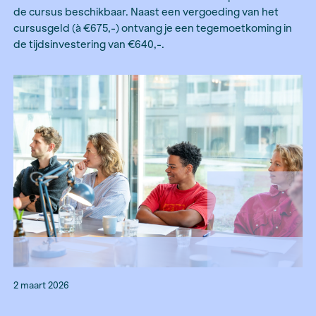
financiën en wil je deelnemen aan de vierdaagse
Basiscursus Financiële Journalistiek op 1, 2, 8 en 
2026? Het Fonds BJP stelt in samenwerking met 
Masterclasses Financiële Journalistiek drie ple
de cursus beschikbaar. Naast een vergoeding va
cursusgeld (à €675,-) ontvang je een tegemoetk
de tijdsinvestering van €640,-.