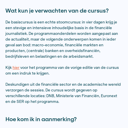
die zich (verder) willen ontwikkelen op het gebied van
journalistiek.
Het is belangrijk dat je:
aantoonbare interesse hebt in financiële en econ
onderwerpen;
het economische nieuws volgt;
je (enigszins) bezighoudt met financieel onderzoek
komende periode wilt ontwikkelen;
enig begrip hebt van jaarrekeningen;
en op alle vier de cursusdagen volledig beschikbaa
Wat kun je verwachten van de curs
De basiscursus is een echte stoomcursus: in vier dagen