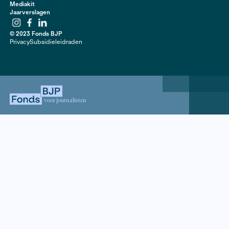
verbonden aan de master Journalistiek en Media van 
Universiteit van Amsterdam. Het Fonds BJP zal meerd
subsidierondes per jaar openstellen om de actualiteit
aanvragen te kunnen garanderen.
Uit het budget van vijf miljoen geeft minister Slob (Med
één miljoen aan het Fonds BJP, drie miljoen euro aan h
Stimuleringsfonds voor de Journalistiek. Waar het Fo
individuele journalisten steunt, richt het Stimulerings
op de journalistieke infrastructuur. Voor beide fondse
van een pilot voor een jaar, zodat ervaring kan worde
met deze nieuwe regeling.
Contact
020 63 86 295
Mail ons
ANBI