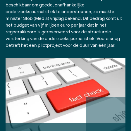
Het Fonds Bijzondere Journalistieke Projecten 
BJP) stelt per 15 juli een nieuwe Regeling
Onderzoeksjournalistiek open. Er komt één milj
beschikbaar om goede, onafhankelijke
onderzoeksjournalistiek te ondersteunen, zo m
minister Slob (Media) vrijdag bekend. Dit bedrag
het budget van vijf miljoen euro per jaar dat in he
regeerakkoord is gereserveerd voor de structur
versterking van de onderzoeksjournalistiek. Vo
betreft het een pilotproject voor de duur van één