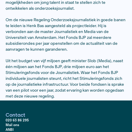
en wordt platform-onafhankelijk. Dat betekent dat jou
subsidies kunnen aanvragen voor tekst-, beeld- en mu
publicaties.
Directeur Jessica Swinkels van het Fonds BJP is verh
het extra geld van het kabinet: ‘Zonder steun is goede
onderzoeksjournalistiek nauwelijks nog mogelijk. Journ
moeten onafhankelijk kunnen opereren en tijd krijgen
verhalen uit te spitten.’
Het Fonds BJP reserveert een deel van het nieuwe b
publicaties die tot stand komen in samenwerking met 
en lokale nieuwsplatforms. Daarnaast onderzoekt het
mogelijkheden om jong talent in staat te stellen zich te
ontwikkelen als onderzoeksjournalist.
Om de nieuwe Regeling Onderzoeksjournalistiek in g
te leiden is Henk Bas aangesteld als projectleider. Hij i