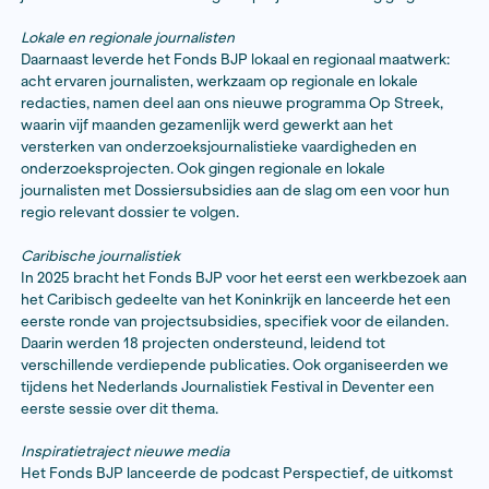
Een greep uit de activiteiten en bijdragen i
Beginnende (onderzoeks)journalisten
Naast de aanvragen voor de projectsubsidies was de 
de Traineeships Onderzoeksjournalistiek in 2025 groo
duizend sollicitaties voor negen traineeplaatsen maken
hoeveel mensen de onderzoeksjournalistiek in zouden 
Voor de groep van beginnende journalistieke makers 
goed idee, maar zonder journalistiek netwerk organis
Fonds BJP in 2025 voor de eerste keer Press Play, wa
journalisten met hun eerste grote project aan de slag 
Lokale en regionale journalisten
Daarnaast leverde het Fonds BJP lokaal en regionaal 
acht ervaren journalisten, werkzaam op regionale en lo