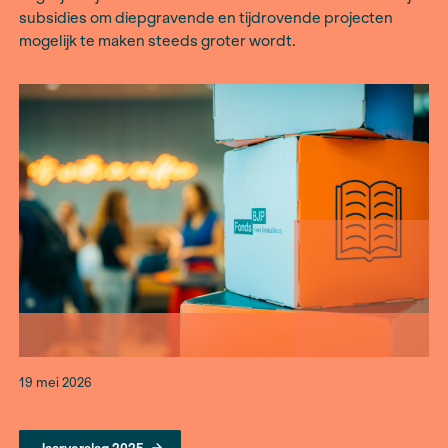
aanvragen voor projectsubsidies te verwerken.
ontwikkeling die laat zien dat het ons steeds bet
een diverse groep journalisten en makers te ber
Tegelijkertijd is het een teken dat de rol van ona
subsidies om diepgravende en tijdrovende proj
mogelijk te maken steeds groter wordt.