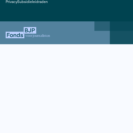
Ephrayim Odor over zijn documentaire Lagando bo Neis
19 februari 2026
Van subsidie naar impact: hoe d
Arubaanse documentaire jonge
bereikt
Lees meer