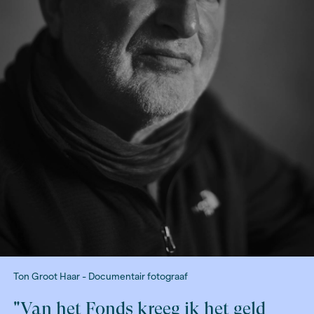
van het Inspiratietraject voor journalisten over Nieuwe
vijf afleveringen wordt het veranderende medialands
besproken: van publieksbereik en transparantie tot d
uitdagingen van online media, van product thinking tot
van onafhankelijke journalistiek in een digitale wereld.
Lees meer over de activiteiten, projecten en de impa
in ons jaarverslag