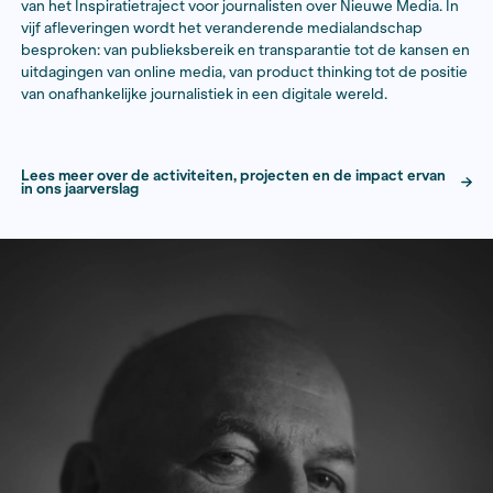
redacties, namen deel aan ons nieuwe programma Op
waarin vijf maanden gezamenlijk werd gewerkt aan he
versterken van onderzoeksjournalistieke vaardighede
onderzoeksprojecten. Ook gingen regionale en lokale
journalisten met Dossiersubsidies aan de slag om een
regio relevant dossier te volgen.
Caribische journalistiek
In 2025 bracht het Fonds BJP voor het eerst een wer
het Caribisch gedeelte van het Koninkrijk en lanceerd
eerste ronde van projectsubsidies, specifiek voor de 
Daarin werden 18 projecten ondersteund, leidend tot
verschillende verdiepende publicaties. Ook organise
tijdens het Nederlands Journalistiek Festival in Deven
eerste sessie over dit thema.
Inspiratietraject nieuwe media
Het Fonds BJP lanceerde de podcast Perspectief, de