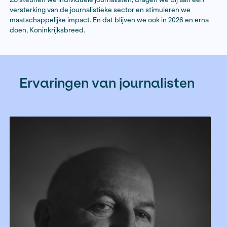
Lees verder
35 jaar Fonds BJP
Het netwerk van Fonds BJP kwam op vrijdag 10 oktob
Felix Meritis in Amsterdam om het 35-jarig bestaan te 
dag vierden we alles wat we als Fonds belangrijk vind
we al 35 jaar aan werken. De verscheidenheid van de
– van jonge makers tot ervaren onderzoeksjournaliste
datajournalisten tot fotografen en podcastmakers, va
beleidsmakers tot vertegenwoordigers van andere f
laat zien hoe centraal de rol van het Fonds BJP in de 
periode is geworden.