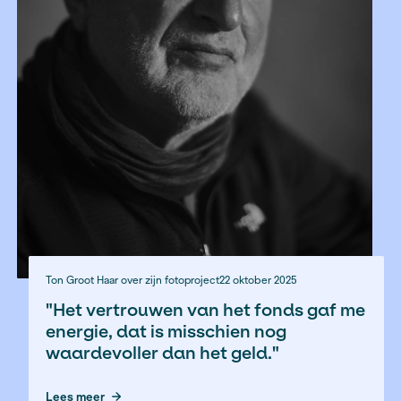
Uitgangspunten en werkwijze
Het Fonds BJP heeft in de veranderende en uitdagen
omstandigheden voor journalistiek en media als blijve
uitgangspunt dat we er zijn voor journalisten en journa
makers zelf. Door ons in te zetten voor journalisten ze
zij hun belangrijke journalistieke rol onafhankelijk vervu
behoeve van de bescherming van de democratie – bi
gehele Koninkrijk.
Ons werk bevindt zich op drie pijlers:
het mogelijk maken van projecten;
het stimuleren van professionele ontwikkeling;
de versterking van de journalistieke praktijk van ind
journalisten.
Zo steunen we individuele journalisten, dragen we bij