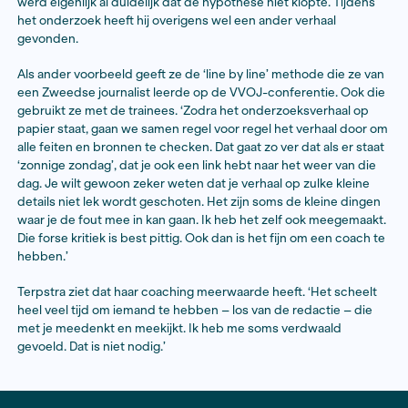
je het journalistieke verhaal. Wat goed werkt is daarbij
minimale en het maximale verhaal bepalen. Dan weet je
loopt mijn onderzoek en wanneer kan ik publiceren?’
Kleine stappen
Deze systematische methode gebruikt ze ook tijdens 
coaching van de trainees. ‘We noteren de vraag en hy
plus de subvragen. Elke week is de trainee met een s
bezig. Dat maakt het onderzoek overzichtelijk en het z
tegelijkertijd voor dat je grip op het onderwerp houdt
trainees die ik coach had bijvoorbeeld gehoord dat all
impopulaire projecten van de stad in de arme wijken
terechtkomen. Van accu-opslag tot de opvang van ps
patiënten of vluchtelingen. De eerste subvraag van zij
onderzoek was: Welke vijf impopulaire projecten zijn 
afgelopen vijf jaar toegekend in die stad? Bij de eerst