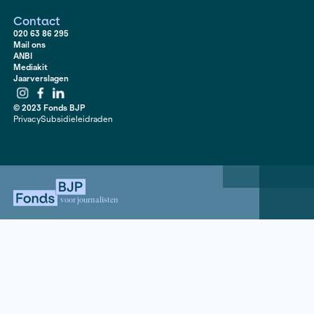
werd eigenlijk al duidelijk dat de hypothese niet klopte
het onderzoek heeft hij overigens wel een ander verha
gevonden.
Als ander voorbeeld geeft ze de ‘line by line’ methode
een Zweedse journalist leerde op de VVOJ-conferenti
gebruikt ze met de trainees. ‘Zodra het onderzoeksve
papier staat, gaan we samen regel voor regel het verh
alle feiten en bronnen te checken. Dat gaat zo ver dat a
‘zonnige zondag’, dat je ook een link hebt naar het wee
dag. Je wilt gewoon zeker weten dat je verhaal op zulk
details niet lek wordt geschoten. Het zijn soms de kle
waar je de fout mee in kan gaan. Ik heb het zelf ook 
Die forse kritiek is best pittig. Ook dan is het fijn om 
hebben.’
Terpstra ziet dat haar coaching meerwaarde heeft. ‘He
heel veel tijd om iemand te hebben – los van de redac