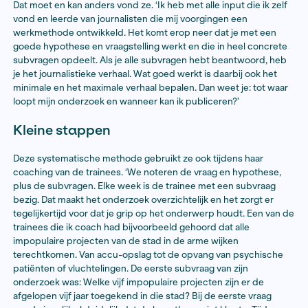
verdiepende journalistiek’, vertelt Terpstra, ‘maar hoe 
onderzoek moest gaan doen was helemaal nieuw. Ik 
boek gekocht en ben een podcast gaan luisteren ove
andere journalisten hun verhalen maken. Ook ben ik n
verschillende bijeenkomsten van de VVOJ gegaan waar
van heb geleerd.’
Door naast zelfstudie veel samen te werken met ande
onderzoeksjournalisten leerde Terpstra – peer-to-pe
meer de kneepjes van het vak. ‘Zo ben ik langzaam s
eigen onderzoeksverhalen gaan maken. Het was een 
leerschool, maar ook een heel lange weg.’
Dat moet en kan anders vond ze. ‘Ik heb met alle input d
vond en leerde van journalisten die mij voorgingen ee
werkmethode ontwikkeld. Het komt erop neer dat je 
goede hypothese en vraagstelling werkt en die in hee
subvragen opdeelt. Als je alle subvragen hebt beant