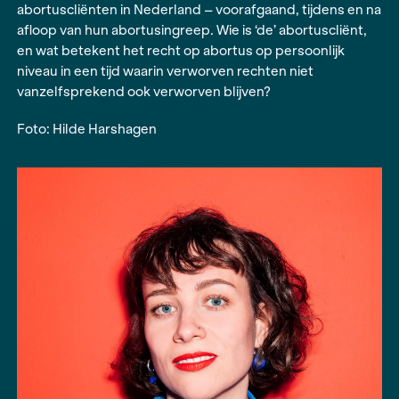
tweede editie van het Ingrid Harms Stipendium
‘Ondergronds’ als thema. Vanaf september dom
Jongebloed zich vijf maanden onder in de werel
abortus en volgt gedurende een langere tijd m
abortuscliënten in Nederland – voorafgaand, tij
afloop van hun abortusingreep. Wie is ‘de’ abortu
en wat betekent het recht op abortus op persoon
niveau in een tijd waarin verworven rechten niet
vanzelfsprekend ook verworven blijven?
Foto: Hilde Harshagen