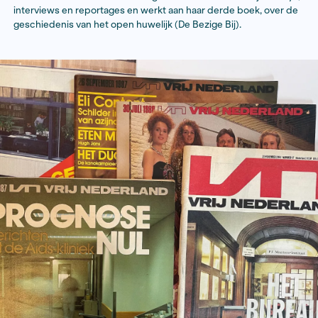
dan 1 op de 8 vrouwen in Nederland een abortusbeha
ondergaat. Over abortus bestaan veel misstanden en 
beelden, en het taboe dat erop rust is – veertig jaar n
legalisatie in 1984 – nog altijd groot. Ik ben benieuwd 
mens achter de medische ingreep, de mens achter d
voor abortus. Welke overwegingen, gevoelens en con
bepalen een gang naar een abortuszorglocatie? Wat is 
eventuele partners en familie? Hoe open zijn cliënten
abortusbehandeling, hoe beschermd of eenzaam voelen
hoe verloopt de verwerking van hun ingreep? Met mij
onderzoeksjournalistieke werkwijze op locatie, en mij
menselijke aanpak, wil ik het werk van de geweldige Vr
Nederland-journaliste Ingrid Harms eer aan doen. Ik 
wat zij zo goed kon: met open vizier en vanuit grote
nieuwsgierigheid licht op het donker schijnen.”
Jantine Jongebloed (1987) is schrijver en freelance jou
voor onder meer Volkskrant Magazine en NRC. Ze schri