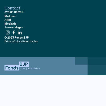
past bij de journalistieke
nalatenschap van Ingrid Harm
Lees hier meer over het Ingrid Harms Stipendium
Het Stipendium is vernoemd naar Ingrid Harms (1947-
journalist voor onder andere Vrij Nederland en vooral
haar lange sociale reportages. Haar journalistieke stij
zich als ‘slow journalism’; langdurig, diepgravend en 
Elk jaar worden een stuk van Ingrid Harms en een the
bij haar journalistieke nalatenschap centraal gesteld, w
journalisten die pitchen de vrijheid hebben er hun eige
aan te geven. Met het Stipendium kunnen beginnend
journalisten zich ontwikkelen in deze vorm van