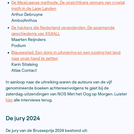
(C) Isaac Owusu
De genomineerden
De andere vier genomineerde voor de Brusseprijs war
In wat voor land leef ik eigenlijk? Anil Ramdas, onmo
kosmopoliet
Karin Amatmoekrim
Prometheus