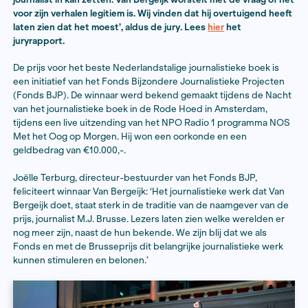
16 juni 2024
De jury is onder de indruk van wat Van Bergeijk de af
jaren heeft gedaan om dit boek te kunnen maken. ‘Zijn
ons. Undercover gaan is een van de zwaarste wapens
journalist in kan zetten. Van Bergeijk worstelt met de 
voor zijn verhalen legitiem is. Wij vinden dat hij overt
laten zien dat het moest’, aldus de jury. Lees
hier
het
juryrapport.
De prijs voor het beste Nederlandstalige journalistieke
een initiatief van het Fonds Bijzondere Journalistieke
(Fonds BJP). De winnaar werd bekend gemaakt tijden
van het journalistieke boek in de Rode Hoed in Amste
tijdens een live uitzending van het NPO Radio 1 pro