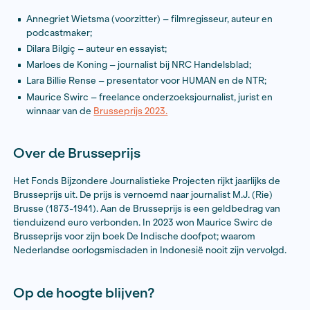
De Mexicaanse methode. De onzichtbare opmars va
meth in de Lage Landen
Arthur Debruyne
Ambo|Anthos
De hackers die Nederland veranderden. De spann
geschiedenis van XS4ALL
Maarten Reijnders
Podium
Blauwestad. Een dorp in uitvoering en een poging 
naar onze hand te zetten
Karin Sitalsing
Atlas Contact
In aanloop naar de uitreiking waren de auteurs van de v
genomineerde boeken achtereenvolgens te gast bij d
zaterdag-uitzendingen van NOS Met het Oog op Morge
hier
alle interviews terug.