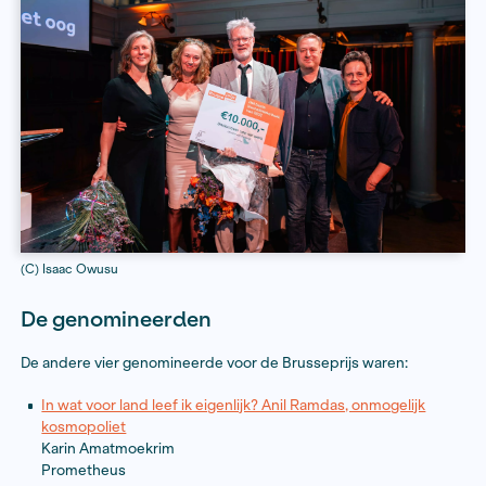
Met het Oog op Morgen. Hij won een oorkonde en ee
geldbedrag van €10.000,-.
Joëlle Terburg, directeur-bestuurder van het Fonds B
feliciteert winnaar Van Bergeijk: ‘Het journalistieke we
Bergeijk doet, staat sterk in de traditie van de naamg
prijs, journalist M.J. Brusse. Lezers laten zien welke w
nog meer zijn, naast de hun bekende. We zijn blij dat w
Fonds en met de Brusseprijs dit belangrijke journalist
kunnen stimuleren en belonen.’