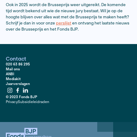
De jury 2024
De jury van de Brusseprijs 2024 bestond uit:
Annegriet Wietsma (voorzitter) – filmregisseur, aut
podcastmaker;
Dilara Bilgiç – auteur en essayist;
Marloes de Koning – journalist bij NRC Handelsblad
Lara Billie Rense – presentator voor HUMAN en de
Maurice Swirc – freelance onderzoeksjournalist, jur
winnaar van de
Brusseprijs 2023.
Over de Brusseprijs
Het Fonds Bijzondere Journalistieke Projecten rijkt jaar