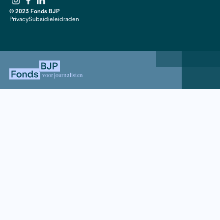
Contact
020 63 86 295
Mail ons
ANBI
Mediakit
Jaarverslagen
Instagram
Facebook
LinkedIn