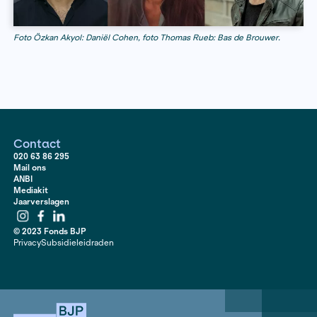
over jury en uitreiking volgt.
Let op: van 25 december tot 2 januari is het kantoor va
Fonds BJP gesloten en kunnen er geen pakketten on
worden.
Foto Özkan Akyol: Daniël Cohen, foto Thomas Rueb: Bas de B