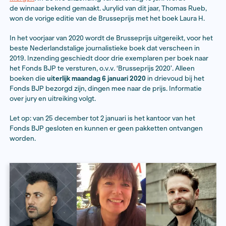
rechtbankverslaggever
Saskia Belleman
(De Telegraaf
journalist en presentator van de podcast NRC Vandaa
Rueb
vormen samen de driekoppige jury van de Bruss
2020. Aan deze jaarlijkse prijs van het Fonds BJP voor
journalistieke boek van het afgelopen jaar is een geld
tienduizend euro verbonden. Vanaf medio mei wordt 
zaterdag wekelijks een van de kandidaten van de short
geïnterviewd in het radioprogramma
NOS Met het Oo
Morgen
. In de live uitzending van zaterdag 13 juni wor
de winnaar bekend gemaakt. Jurylid van dit jaar, Tho
won de vorige editie van de Brusseprijs met het boek 
In het voorjaar van 2020 wordt de Brusseprijs uitgereik
beste Nederlandstalige journalistieke boek dat versch
2019. Inzending geschiedt door drie exemplaren per 
het Fonds BJP te versturen, o.v.v. ‘Brusseprijs 2020’. A
boeken die
uiterlijk maandag 6 januari 2020
in drievoud
Fonds BJP bezorgd zijn, dingen mee naar de prijs. Inf