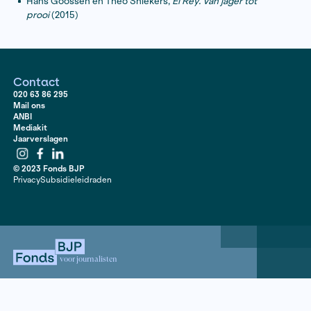
Carien Westerveld,
De Afrikaanse droom. Over de
opkomende middenklasse in Nairobi
(De Bezige Bij
De Brusseprijs voor het beste journalistieke boek is een
van het Fonds Bijzondere Journalistieke Projecten. De p
vernoemd naar de legendarische journalist en schrijver
Brusse (1873-1941), die decennialang geruchtmaken
reportages schreef voor onder andere de
Nieuwe
Rotterdamsche Courant
. Veel van zijn grote sociale r
zijn tevens in boekvorm verschenen.
De winnaar van de Brusseprijs ontvangt een oorkonde
geldbedrag van €10.000.
De laatste drie prijswinnaars zijn:
Frank Westerman,
Een woord een woord
(2017)
Marcia Luyten,
Het geluk van Limburg
(2016)