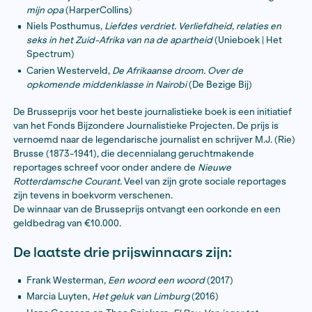
Peter Brusse,
Onder de mensen. M.J. Brusse (1873
journalist
(Balans)
Paul van Gageldonk,
De redders van het Avondland
rechts-populisme in Duitsland
(Balans)
Bas Haan,
De rekening voor Rutte. De Teevendeal, 
bonnetje en de politieke prijs voor leugens
(Prome
Koen Hilberdink,
J.B.W.P. Het leven van Johan Pola
Oorschot)
Louis Hoeks,
‘In geouwehoer kun je niet wonen’. He
Jan Schaefer
(Atlas Contact)
Raymond Korse en Jan Smit,
De kantorenkoning. 
ondergang van het Eurocommerce-imperium
(Bala
Ronald Nijboer,
Tabé Java, Tabé Indië. De koloniale 
mijn opa
(HarperCollins)
Niels Posthumus,
Liefdes verdriet. Verliefdheid, rel
seks in het Zuid-Afrika van na de apartheid
(Uniebo
Spectrum)