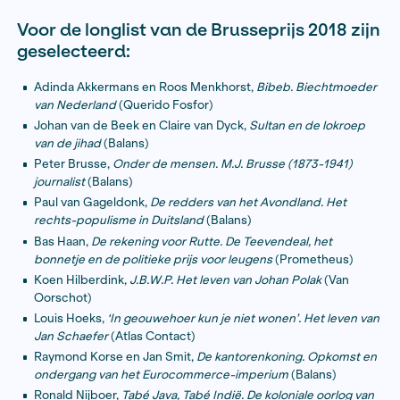
jury – Jutta Chorus (voorzitter), Yasmina Aboutaleb e
Bosch van Rosenthal – een longlist van 11 journalistie
samengesteld. Eind april wordt deze selectie terugge
een shortlist van 5 titels.
Op zaterdag 9 juni wordt de winnaar van de Brussepr
gemaakt in een speciale uitzending op locatie van
NOS
Oog op Morgen
, vanuit Studio Desmet in Amsterdam.
informatie over de uitzending en het voorprogramma 
binnenkort.
Voor de longlist van de Brusseprijs 2
geselecteerd:
Adinda Akkermans en Roos Menkhorst,
Bibeb. Bi
van Nederland
(Querido Fosfor)
Johan van de Beek en Claire van Dyck,
Sultan en de
van de jihad
(Balans)