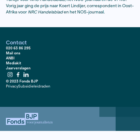
De uitreiking van de Lira Correspondentenprijs wordt
gecombineerd met de uitreiking van de Brusseprijs vo
beste journalistieke boek van 2014 en met de viering v
jarig jubileum van het Fonds Bijzondere Journalistieke
Belangstellenden kunnen zich opgeven
bij
fonds@fondsbjp.nl
o.v.v. Lira Correspondentenprij
Om de winnende correspondent in de gelegenheid te 
uitreiking op 4 juni bij te wonen, wordt de winnaar eer
bekendgemaakt, te weten op
donderdagavond 14 me
uitzending van VPRO / Bureau Buitenland, tussen 21.0
uur op Radio 1.
Met de prijs willen Stichting Lira en het Fonds Bijzond
Journalistieke Projecten het belang onderstrepen va
berichtgeving over het buitenland. De Lira Correspon
wordt voor de derde keer uitgereikt. De prijs werd in 
gewonnen door Bram Vermeulen, voor zijn reportages
Turkije voor
NRC Handelsblad
, het NOS-journaal en 