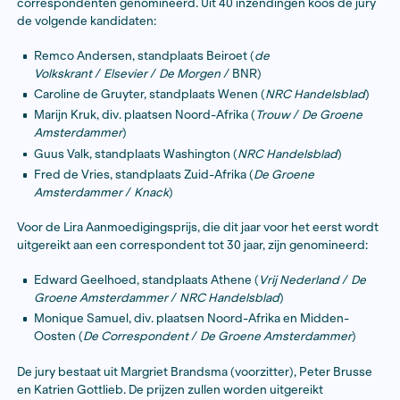
1 mei 2015
De jury van de Lira Correspondentenprijs 2015 – de pri
beste freelance buitenlandcorrespondent van 2014 – h
correspondenten genomineerd. Uit 40 inzendingen ko
de volgende kandidaten:
Remco Andersen, standplaats Beiroet (
de
Volkskrant
/
Elsevier
/
De Morgen
/ BNR)
Caroline de Gruyter, standplaats Wenen (
NRC Hand
Marijn Kruk, div. plaatsen Noord-Afrika (
Trouw
/
De
Amsterdammer
)
Guus Valk, standplaats Washington (
NRC Handelsb