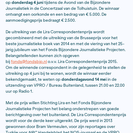
Fred de Vries, standplaats Zuid-Afrika (
De Groene
Amsterdammer
/
Knack
)
Voor de Lira Aanmoedigingsprijs, die dit jaar voor het 
uitgereikt aan een correspondent tot 30 jaar, zijn gen
Edward Geelhoed, standplaats Athene (
Vrij Neder
Groene Amsterdammer
/
NRC Handelsblad
)
Monique Samuel, div. plaatsen Noord-Afrika en Mi
Oosten (
De Correspondent
/
De Groene Amsterd
De jury bestaat uit Margriet Brandsma (voorzitter), Pe
en Katrien Gottlieb. De prijzen zullen worden uitgereik
op
donderdag 4 juni
tijdens de Avond van de Bijzond
Journalistiek in de Concertzaal van de Tolhuistuin. De
ontvangt een oorkonde en een bedrag van € 5.000. D
aanmoedigingsprijs bedraagt € 2.500.