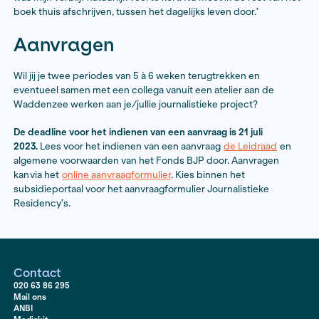
Vorig jaar november en dit jaar in maart nam Werkman
keer vier weken haar intrek in Atelier aan de Middendij
arbeidershuisje met een grote tuin in de Noordpolde
Usquert op het Groningse Hogeland. Het ligt op een 
afstand van het getijdenhaventje Noordpolderzijl, de k
zeehaven van Nederland aan de Waddenzee.
‘Ik heb mijn fiets mee naar Usquert genomenen ben o
andere naar Warffum gefietst waar de herberg van de
overgrootvader van Hendrik Werkman was. Daar begin
verhaal, in het jaar 1795.’
Elvira Werkman memoreert aan haar residency als een
tijd. ‘Het gaf me niet alleen de rust, ruimte en tijd die i
maar haalde ook mijn eigen Groningse wortels naar bo