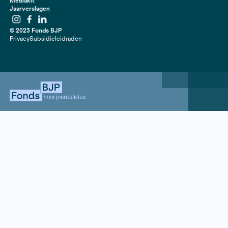
Hendrik Werkman beschrijft het Groningse landschap
mooi in enkele van zijn brieven.. Het is bonkig en zwaa
ruim en wijds. Je kijkt kilometers ver weg, over akkers
rietkragen langs sloten. Je ziet bomenrijen die één ka
door de wind. In de winter is de klei pikzwart, ’s zome
er gewassen, veelal granen. De ‘golden raand’ van het 
ruikt de ziltheid als je op de dijk staat, kunt hier uren v
en de geluiden van het wad horen.’
Volgens Werkman is de residency een mooie plek als 
bent naar stilte of de stem in jezelf. ‘Het huisje is basi
tegelijkertijd prachtig. Je hebt er de ruimte. Ruimte o
denken, ruimte om te voelen. Je kunt er echt ademhal
was mijn verblijf natuurlijk veel te kort. Nu moet ik de r
boek thuis afschrijven, tussen het dagelijks leven door.
Aanvragen