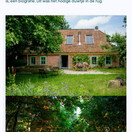
Hendrik Werkman al snel klom op de maatschappelijke
Zijn overgrootvader had een herberg in Warffum, vlakb
zijn opa en vader waren rijksveearts. Bij mijn familie d
opklimmen eeuwenlang. Het maakte me nieuwsgierig 
Hendrik Werkman en zijn voorouders. Wie was hij nu 
rol speelt zijn Groningse komaf? Hoe leefden zijn voo
Een verhaal waarvan de basis op het Groningse Hogelan
Precies op het moment dat Werkman het gevoel kreeg 
research wel toe te zijn aan de schrijffase las ze het
nieuwsbericht van Fonds BJP over de residency bij At
de Middendijk. ‘Het was tijd om dingen op papier te g
Ik had enige drempelvrees omdat het een nieuw genr
is, een biografie. Dit was het nodige duwtje in de rug.’