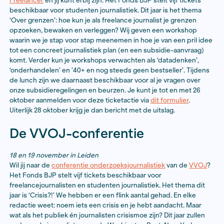
21 oktober 2022
De Gouden Freelancer
4 november in Amsterdam
Freelance-collectief
Bureau Wibaut
organiseert
De G
Freelancer
en jij kunt erbij zijn. Het Fonds BJP stelt vijf
beschikbaar voor studenten journalistiek. Dit jaar is h
‘Over grenzen’: hoe kun je als freelance journalist je g
opzoeken, bewaken en verleggen? Wij geven een wo
waarin we je stap voor stap meenemen in hoe je van ee
tot een concreet journalistiek plan (en een subsidie-a
komt. Verder kun je workshops verwachten als ‘datad
‘onderhandelen’ en ’40+ en nog steeds geen bestseller
de lunch zijn we daarnaast beschikbaar voor al je vrag