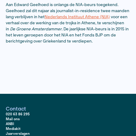
in het NIAS wijden aan het boekproject
De Indonesis
vrijheidsstrijd op Bali 1945-1948.
Eerder schreef zij me
het Fonds BJP al enkele geruchtmakende artikelen ov
Nederlandse oorlogsmisdaden op Bali en Sumatra vo
Handelsblad
.
NIA-beurs voor Edward Geelhoed
Aan Edward Geelhoed is onlangs de NIA-beurs toege
Geelhoed zal dit najaar als journalist-in-residence t
lang verblijven in het
Nederlands Instituut Athene (NIA
verhaal over de werking van de trojka in Athene, te ve
in
De Groene Amsterdammer
. De jaarlijkse NIA-beurs i
het leven geroepen door het NIA en het Fonds BJP o
berichtgeving over Griekenland te verdiepen.