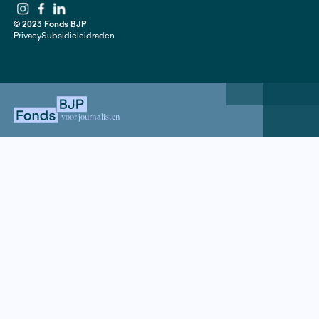
Contact
020 63 86 295
Mail ons
ANBI
Mediakit
Jaarverslagen
Instagram
Facebook
LinkedIn
© 2023 Fonds BJP
Privacy
Subsidieleidraden