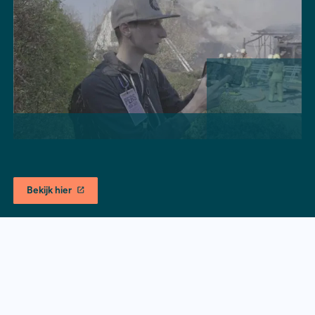
Julian Klop, Jitse de Graaf - RTV Utrecht, RPL 