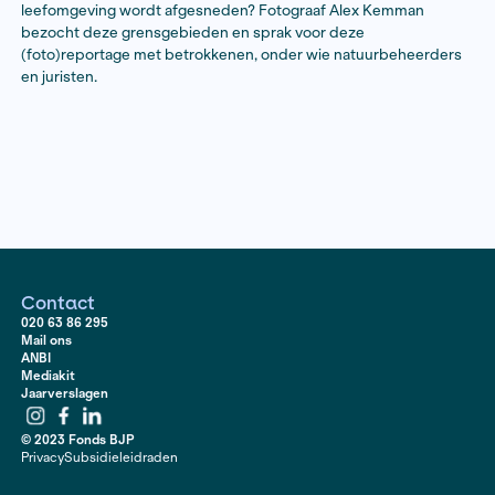
Wereldwijd verrijzen er hekken langs landsgrenzen. O
aantal kilometers hek aan de buitengrenzen van Europ
jaren toe. De hekken zijn bedoeld om grenzen te bes
migranten die richting het continent trekken tegen te
hekken hebben niet alleen invloed op migratie, maar o
leefgebied van de dieren. Wat zijn de gevolgen voor d
biodiversiteit? Hoe ontwikkelen diersoorten als hun
leefomgeving wordt afgesneden? Fotograaf Alex Ke
bezocht deze grensgebieden en sprak voor deze
(foto)reportage met betrokkenen, onder wie natuurb
en juristen.