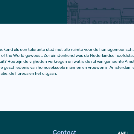
taat al jaren bekend als een tolerante stad met alle rui
lfs Gay Capital of the World geweest. Zo ruimdenkend wa
eschiedenis eruit? Hoe zijn de vrijheden verkregen en w
rdiept zich in de geschiedenis van homoseksuele mannen
me, de emancipatie, de horeca en het uitgaan.