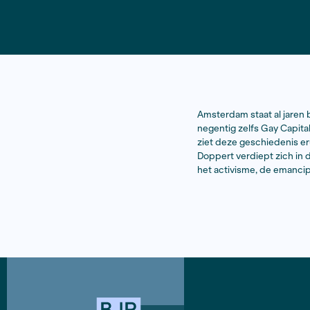
Amsterdam s
negentig ze
ziet deze g
Doppert ve
het activis