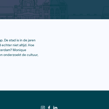
mte voor de homogemeenschap. De stad is in de jaren
s de Nederlandse hoofdstad echter niet altijd. Hoe
at is de rol van gemeente Amsterdam? Monique
 en vrouwen in Amsterdam en onderzoekt de cultuur,