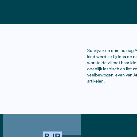
Schrijver e
kind werd z
worstelde z
openlijk le
veelbewogen
artikelen.