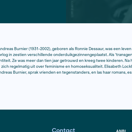
n criminoloog Andreas Burnier (1931-2002), geboren als 
e tijdens de oorlog in zestien verschillende onderduikgezi
ij met haar identiteit. Ze was meer dan tien jaar getrouw
sbisch en liet ze zich regelmatig uit over feminisme en hom
 leven van Andreas Burnier, sprak vrienden en tegenstan