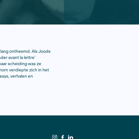
Ronnie Dessaur, was een leven lang ontheemd. Als Joods
nnengeplaatst. Als ‘transgender avant la lettre’
d en kreeg twee kinderen. Na haar scheiding was ze
oseksualiteit. Elisabeth Lockhorn verdiepte zich in het
ders, en las haar romans, essays, verhalen en