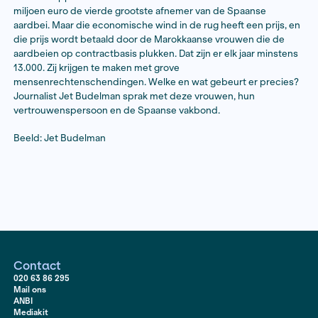
Lees het artikel
In Nederland liggen in de winkel volop aardbeien uit S
rode goud worden de aardbeien in de Spaanse provin
genoemd, want ze tilden de regio uit de armoede. Het 
inmiddels de grootste rood fruit producerende regio 
met een oppervlakte van 12.000 hectare. Nederland is
miljoen euro de vierde grootste afnemer van de Spaa
aardbei. Maar die economische wind in de rug heeft ee
die prijs wordt betaald door de Marokkaanse vrouwen
aardbeien op contractbasis plukken. Dat zijn er elk ja
13.000. Zij krijgen te maken met grove
mensenrechtenschendingen. Welke en wat gebeurt e
Journalist Jet Budelman sprak met deze vrouwen, hu
vertrouwenspersoon en de Spaanse vakbond.