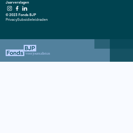
Beeld: Jet Budelman
Contact
020 63 86 295
Mail ons
ANBI
Mediakit
Jaarverslagen
Instagram
Facebook
LinkedIn
© 2023 Fonds BJP
Privacy
Subsidieleidraden