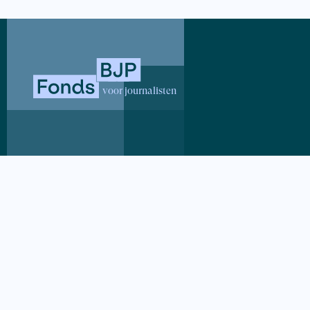
verhaal van
twintigste 
boek | Cos
voor journalisten