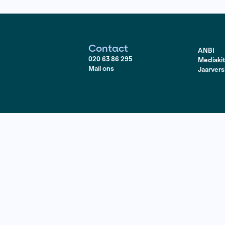
 een halve eeuw jazzgeschiedenis en de turbulente ontw
eeuw.
see
Contact
020 63 86 295
Mail ons