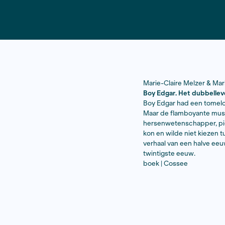
Marie-Clair
Boy Edgar. 
Boy Edgar h
Maar de fl
hersenweten
kon en wild