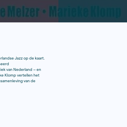
k geluid: hij zetten de Nederlandse Jazz op de kaart.
en. Hij was ook een gerenommeerd
seur in de eerste abortuskliniek van Nederland – en
 Marie-Claire Melzer en Marieke Klomp vertellen het