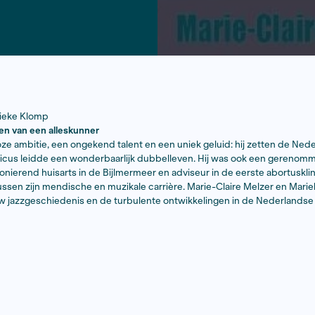
e Melzer & Marieke Klomp
Het dubbelleven van een alleskunner
ad een tomeloze ambitie, een ongekend talent en een unie
amboyante musicus leidde een wonderbaarlijk dubbellev
schapper, pionierend huisarts in de Bijlmermeer en advi
e niet kiezen tussen zijn mendische en muzikale carrière.