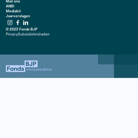
revolutionair had een zeker bestaan als arts opgegeve
continent te bevrijden van het imperialisme. Vijftig jaa
dood volgt Bram de Graaf zijn voetsporen. Wat is de e
Che Guevara en wat betekent hij nog voor de lokale b
Contact
020 63 86 295
Mail ons
ANBI
Mediakit
Jaarverslagen
Instagram
Facebook
LinkedIn