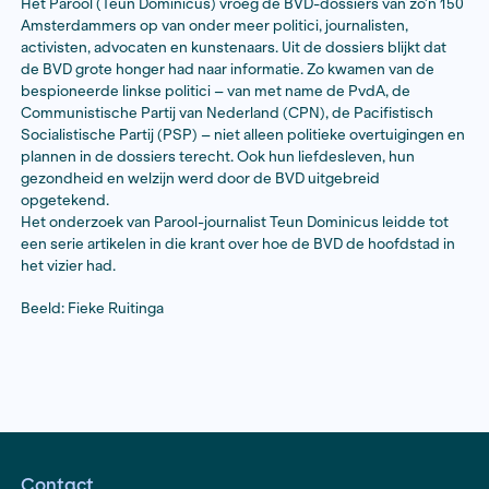
Lees hier het derde artikel
Wie hield de Binnenlandse Veiligheidsdienst (BVD) in
en wat werd over hen opgetekend?
In 2022 zijn meer dan zeventigduizend persoonsdossi
Binnenlandse Veiligheidsdienst (BVD) en zijn voorgan
1945 en 1998 bijhielden, overgedragen aan het Nationa
Het Parool (Teun Dominicus) vroeg de BVD-dossiers v
Amsterdammers op van onder meer politici, journalist
activisten, advocaten en kunstenaars. Uit de dossiers b
de BVD grote honger had naar informatie. Zo kwamen 
bespioneerde linkse politici – van met name de PvdA,
Communistische Partij van Nederland (CPN), de Pacifi
Socialistische Partij (PSP) – niet alleen politieke over
plannen in de dossiers terecht. Ook hun liefdesleven,
gezondheid en welzijn werd door de BVD uitgebreid