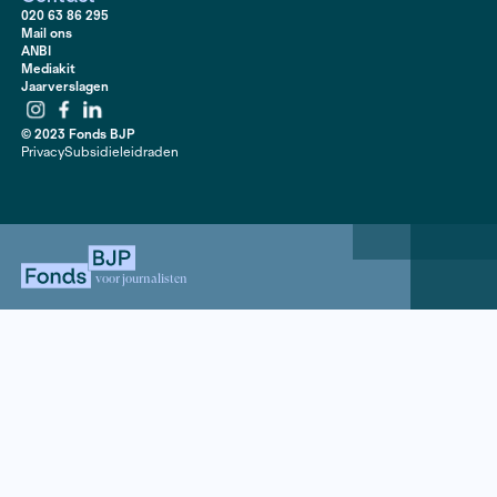
opgetekend.
Het onderzoek van Parool-journalist Teun Dominicus l
een serie artikelen in die krant over hoe de BVD de ho
het vizier had.
Beeld: Fieke Ruitinga
Contact
020 63 86 295
Mail ons
ANBI
Mediakit
Jaarverslagen