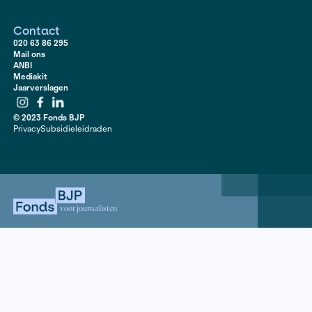
hij een eersteklas nazi-leerschool: hij zat bij de Nation
Jeugdstorm, was leerling van de Reichsschule en trok
zestienjarige leeftijd als lid van het beruchte SS-regi
Totenkopf naar het front. Na de Duitse capitulatie bela
een heropvoedingskamp en moest hij in het reine pro
komen met zijn besmette verleden en dat van zijn famil
het om in zo’n milieu op te groeien? Mischa Cohen spr
Woudenberg, dook in brieven, dagboeken en herinne
legt de processen van indoctrinatie bloot.
Contact
020 63 86 295
Mail ons