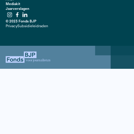
geen vrolijk beeld op: ondoorgrondelijk veel instanties
regeltjes, te complexe systemen en een kille en calcu
verzorgingsstaat.
Contact
020 63 86 295
Mail ons
ANBI
Mediakit
Jaarverslagen
Instagram
Facebook
LinkedIn
© 2023 Fonds BJP
Privacy
Subsidieleidraden