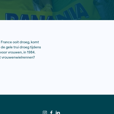
eerste gele trui in de Tour de France ooit droeg, komt
ke Havik, de eerste vrouw die de gele trui droeg tijdens
Tour Féminin, de eerste Tour voor vrouwen, in 1984.
de professionalisering van het vrouwenwielrennen?