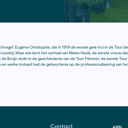
rhaal over ‘pechvogel’ Eugène Christophe, die in 1919 de 
dens de Tour wel voorbij. Maar wie kent het verhaal van Mie
 1984? Benjamin de Bruijn duikt in de geschiedenis van de 
 tour eraan toe en welke invloed had de gebeurtenis op 
os