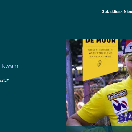
an 1984
984
erale sfeer kwam
ast |
De Muur
Muur