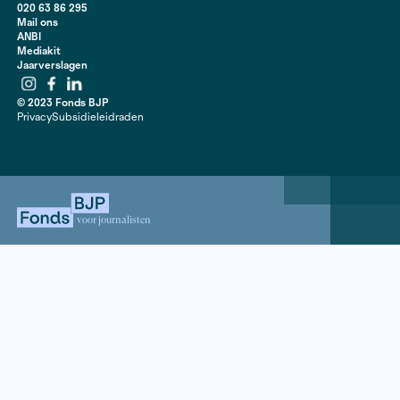
ook voor een groot deel bestaat uit ‘de straat op gaan’
rechtse partijen heeft het maken van wetten en contr
de regering de hoogste prioriteit. De precieze resultat
lezen in het NRC Handelsblad.
artikel | NRC handelsblad, 2013
Contact
020 63 86 295
Mail ons
ANBI
Mediakit
Jaarverslagen