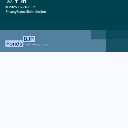
Contact
020 63 86 295
Mail ons
ANBI
Mediakit
Jaarverslagen
Instagram
Facebook
LinkedIn
© 2023 Fonds BJP
Privacy
Subsidieleidraden