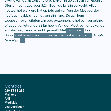
Lees hier het artikel
​Begin juli
2021
verscheen in het dagblad Saudi Gaze
bericht over een werk van de Amsterdamse kunstena
van der Most. Een schilderij dat hij zou hebben gemaa
skyline van de historische stad Diriyah in de stijl van 
Sterrennacht, zou voor 3,2 miljoen dollar zijn verkocht.
hoewel het werk erg lijkt op iets wat van Van der Most
heeft gemaakt, is het niet van zijn hand. De aan hem
toegeschreven citaten zijn ook verzonnen. Is het een 
of speelt er iets anders? En hoe is Van der Most, een
kunstenaar, hierin verzeild geraakt? Met
journalist
Le
Boon
gaat hij op zoek
naar het verhaal achter de
Star Night
.