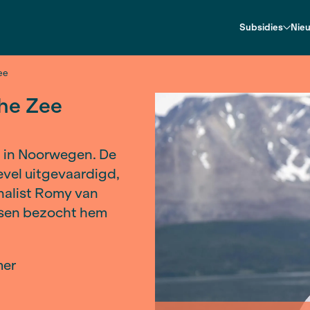
de Egeïsche Zee
Egeïsche Zee
rresteerd in Noorwegen. De
restatiebevel uitgevaardigd,
ngen. Journalist Romy van
Olsen. Baarsen bezocht hem