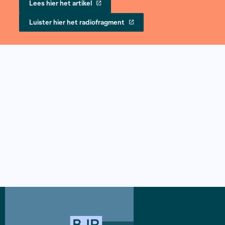
Romy van Baarsen - De Groene A
Lees hier het artikel
Luister hier het radiofragment