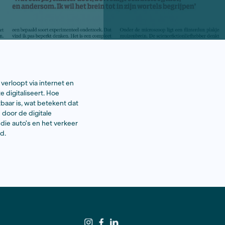
De persoonlijke communicatie verloopt via internet en
eboden. De openbare ruimte digitaliseert. Hoe
 en waarden? Als alles meetbaar is, wat betekent dat
t en welke juist verdrongen door de digitale
n de digitale ontwikkelingen die auto’s en het verkeer
tersimulatie wordt nagebouwd.