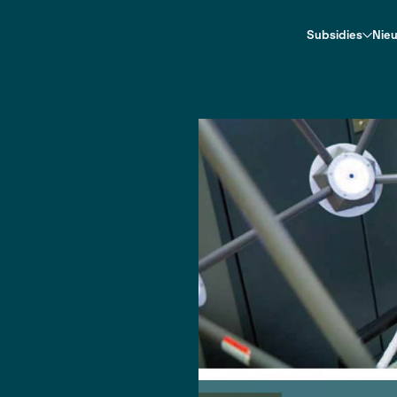
ingen
n
rdammer