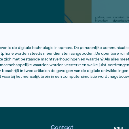
einen van het leven is de digitale technologie in opmars. 
ia. Via de smartphone worden steeds meer diensten aang
e digitale ruimte zich met bestaande machtsverhoudingen
rijheid? Welke maatschappelijke waarden worden versterk
? Frank Mulder beschrijft in twee artikelen de gevolgen va
n een project waarbij het menselijk brein in een compu