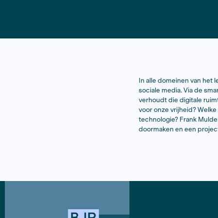
In alle dom
sociale med
verhoudt di
voor onze v
technologie
doormaken e