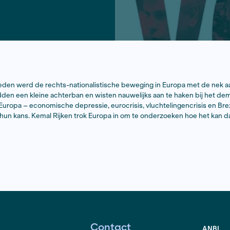
o heel lang geleden werd de rechts-nationalistische bewe
aren ‘fout’, hadden een kleine achterban en wisten nauwe
urbulentie in Europa – economische depressie, eurocrisis, 
 Pen en Salvini hun kans. Kemal Rijken trok Europa in om 
opulair zijn.