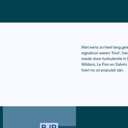
Niet eens z
signatuur w
mede door t
Wilders, Le
toen nu zo p