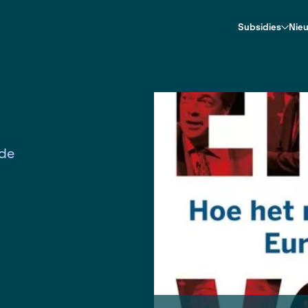
pa veroverde
s