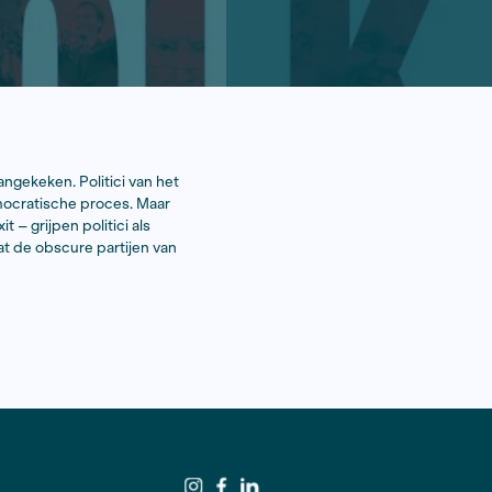
ging in Europa met de nek aangekeken. Politici van het
lijks aan te haken bij het democratische proces. Maar
vluchtelingencrisis en Brexit – grijpen politici als
te onderzoeken hoe het kan dat de obscure partijen van