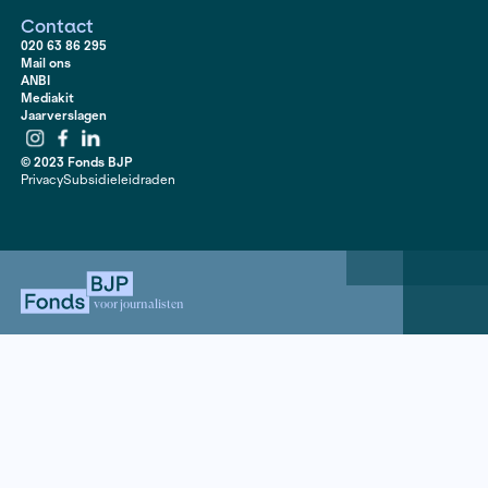
bijvoorbeeld de Nederlandse Spoorwegen, de PTT en
en de energiesector. Van idealen als transparantie, co
klantgerichtheid en prijsdalingen komt lang niet altijd 
Sander Heijne onderzocht de gevolgen van het overla
publieke diensten aan de marktwerking en beantwoor
waarom de kinderopvang zo duur is en waarom het sp
sneeuwbui al platligt.
Contact
020 63 86 295
Mail ons
ANBI
Mediakit