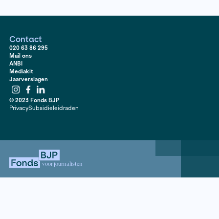
extravagante, soms expliciete fotografie, geïnspireer
kunstenaars als Robert Mapplethorpe. Zijn muzen vond
Amsterdamse discotheken als Club RoXY. Later groeide 
een gevierd kunstenaar, wiens tentoonstellingen were
duizenden trokken. Trouw aan zijn eigen stijl, bleef hij 
voor queer-rechten.
Toen Erwin Olaf te maken kreeg met een longziekte, be
om zijn nalatenschap vast te leggen. Voor dit boek ver
Mischa Cohen toegang tot zijn leven, archief, vrienden
tot aan de laatste momenten in het ziekenhuis.
Contact