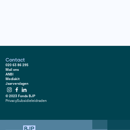
nog altijd verzinnen bedrijven manieren om de meest 
geneesmiddelen in de voorschrijfpen te krijgen. Of te
Hoe werkt de moderne medische marketing na anderh
decennium schandalen en striktere regelgeving? Zijn 
omwegen bedacht om het voorschrijfgedrag van arts
te beïnvloeden? Heeft deze marketingmethode nieuw
voor het onnodig voorschrijven van dure en soms mind
medicijnen? In meerdere artikelen doet Lucien Hordij
onderzoek naar marketing binnen de farmaceutische i