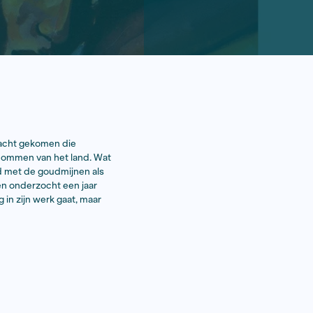
alistische stroming aan de macht gekomen die
itatie van de natuurlijke rijkdommen van het land. Wat
resulteert in een machtstrijd met de goudmijnen als
er geld aan? Jeroen Trommelen onderzocht een jaar