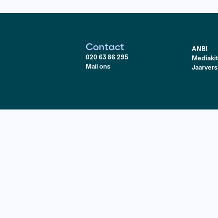
dindustrie van Suriname – een zoektocht die niet alleen b
aar de moord op een jonge goudzoeker.
erve, 2013
Contact
020 63 86 295
Mail ons