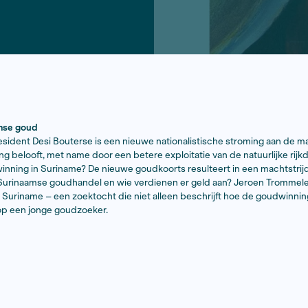
ommelen
op het Surinaamse goud
treden van president Desi Bouterse is een nieuwe nation
 en ontwikkeling belooft, met name door een betere explo
nu in de goudwinning in Suriname? De nieuwe goudkoorts 
controleert de Surinaamse goudhandel en wie verdienen 