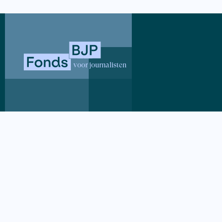
lang de gou
ook voert n
boek | Cons
voor journalisten