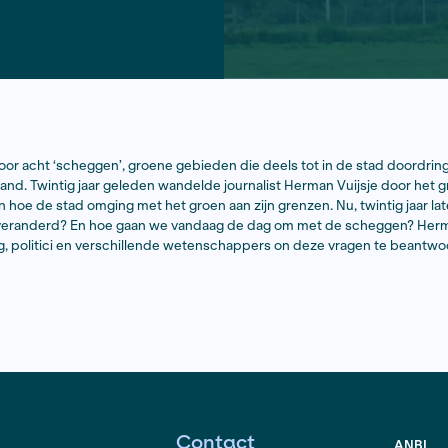
s omgeven door acht ‘scheggen’, groene gebieden die de
et het ommeland.​​ Twintig jaar geleden wandelde journa
m te bekijken hoe de stad omging met het groen aan zijn g
is er in die tijd veranderd? En hoe gaan we vandaag de 
t de omgeving, politici en verschillende wetenschapper