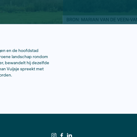
els tot in de stad doordringen en de hoofdstad
list Herman Vuijsje door het groene landschap rondom
renzen. Nu, twintig jaar later, bewandelt hij dezelfde
dag om met de scheggen? Herman Vuijsje spreekt met
s on deze vragen te beantwoorden.