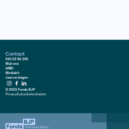
tot buitenlandse instellingen verduurzaamt de Neder
kunstsector traag. Om de afspraken die in 2015 op de
in Parijs zijn gesloten uit te voeren, ontwikkelen muse
fondsen nauwelijks tot geen beleid. Klimaatveranderin
veel kunstenaars een belangrijk thema. Maar hoe doet
kunstwereld het, als het gaat om duurzaamheid? Lucet
Borg deed onderzoek naar verduurzaming in de kunst