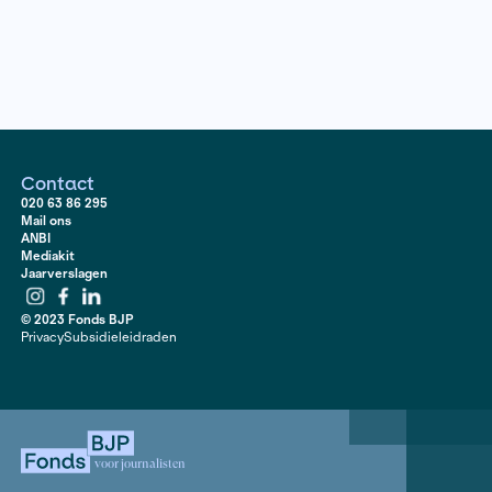
van strijdende minderheden die vechten voor meer a
Een onderbelichte oorlog waarbij mensenrechten vo
geschonden worden. De strijd woekert door en anno 20
het vroegere Birma meer verdeeld dan ooit. Journalist
Nijhuis reisde af naar Myanmar en maakte er meerder
producties over.
Contact