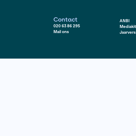
 de wetten in en zou Nederland er iets mee kunnen?
Contact
020 63 86 295
Mail ons