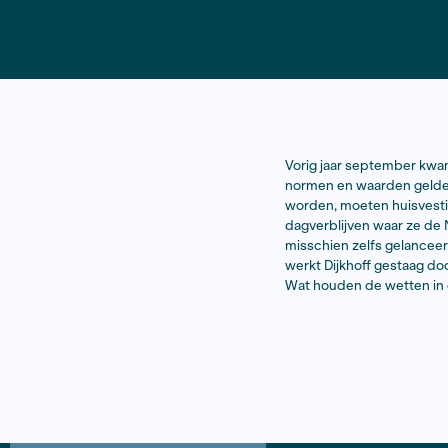
Vorig jaar 
normen en 
worden, mo
dagverblijv
misschien z
werkt Dijkh