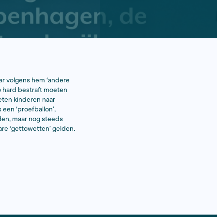
VD, met een plan: in wijken waar volgens hem ‘andere
, zouden misdaden dubbel zo hard bestraft moeten
elling te veranderen en moeten kinderen naar
 Het plan werd weggezet als een ‘proefballon’,
 dividendbelasting af te leiden, maar nog steeds
 Denemarken, waar vergelijkbare ‘gettowetten’ gelden.