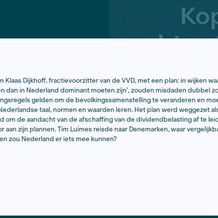
september kwam Klaas Dijkhoff, fractievoorzitter van de V
waarden gelden dan in Nederland dominant moeten zijn’
eten huisvestingsregels gelden om de bevolkingssamenst
en waar ze de Nederlandse taal, normen en waarden leren.
elfs gelanceerd om de aandacht van de afschaffing van de
off gestaag door aan zijn plannen. Tim Luimes reisde naar