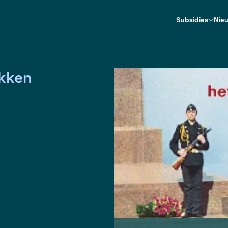
iet wil lukken
 wil lukken
act