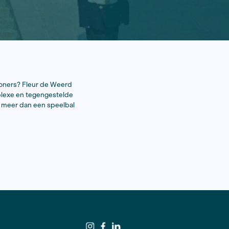
lijk voor land? Wie zijn de inwoners? Fleur de Weerd
 Oekraïne een land is van complexe en tegengestelde
hiedenis. En hoe dan ook veel meer dan een speelbal