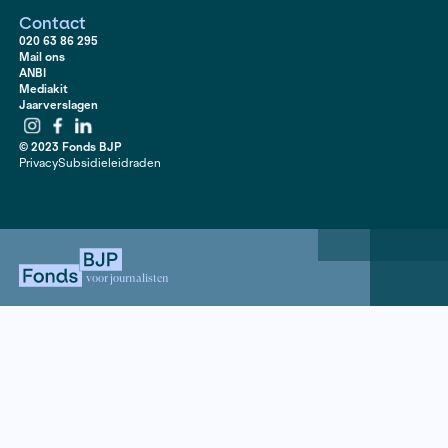
spreiden of clusteren van economie en bevolking? Wat
gevolgen voor dorpen in de leeglopende gebieden in
bijvoorbeeld Drenthe en voor dorpen in succesvolle st
regio’s? In dit laatste artikel van de reeks schrijft Floor
over Arnhem: een stad met allerhande economische e
mogelijkheden, die ze maar niet lijkt te kunnen benutt
serie artikelen | De Groene Amsterdammer
Contact
020 63 86 295
Mail ons
ANBI
Mediakit