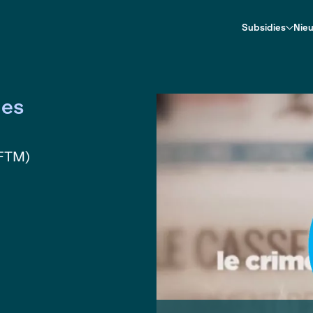
 CumEx Files
mEx Files
elenboom (FTM)