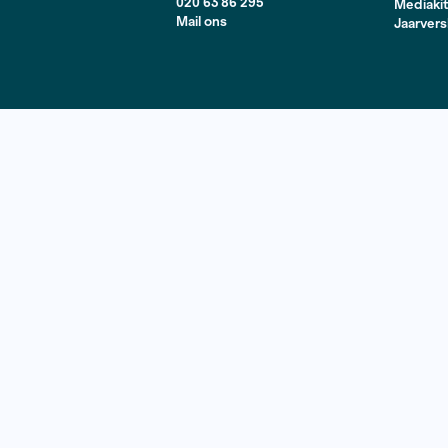
asting. In heel Europa zijn landen jarenlang het doelwit
kelde constructies fraude met dividendbelasting pleegd
asting loopt tot in de tientallen miljarden. Samen met 36
s en Siem Eikelenboom de CumEx Files en maakten hier ve
jke onderzoeksjournalistiek die mede mogelijk werd gem
 Onderzoeksjournalistiek? Kijk
hier.
(Beeld: Lukraak tv)
Contact
020 63 86 295
Mail ons