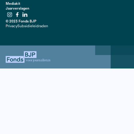
geschiedenis speelt en de manier waarop die geschi
steeds invloed heeft op de Rif en de Riffijnen.
boek | Wijdemeer, 2013
Contact
020 63 86 295
Mail ons
ANBI
Mediakit
Jaarverslagen
Instagram
Facebook
LinkedIn
© 2023 Fonds BJP
Privacy
Subsidieleidraden