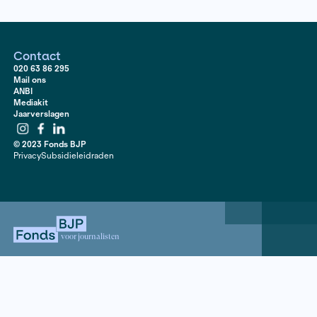
FrieslandCampina onder de loep. FrieslandCampina is
de grootste private financiers van onderzoek op de 
University & Research (WUR). In opdracht van Nederl
grootste melkbedrijf rekende de WUR vier toekomstsc
door voor ‘De Nederlandse melkveehouderij in 2030’. In
scenario’s neemt de productie per koe toe, evenals he
dieren per bedrijf. Meer melk per koe betekent minde
broeikasemissies per liter melk. Hoeveel invloed heeft
zuivelbedrijf of op het zuivelonderzoek in Nederland? 
met dierenwelzijn? En zijn deze scenario’s oprecht d
vooral winstgevend voor FrieslandCampina?
Contact