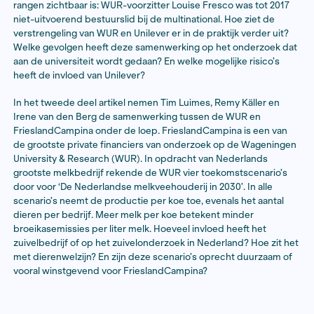
Wageningen University & Research (WUR) is trots op 
banden met het bedrijfsleven, een manifestatie van d
zogenaamde ‘gouden driehoek’, de samenwerking tu
overheid, bedrijfsleven en kennisinstellingen.
In het eerste artikel duiken Tim Luimes, Irene van den
Käller, Michiel van Herpen en Mirjam van der Puijl in 
tussen WUR en multinational Unilever, die tot in de ho
rangen zichtbaar is: WUR-voorzitter Louise Fresco was
niet-uitvoerend bestuurslid bij de multinational. Hoe z
verstrengeling van WUR en Unilever er in de praktijk ve
Welke gevolgen heeft deze samenwerking op het ond
aan de universiteit wordt gedaan? En welke mogelijke r
heeft de invloed van Unilever?
In het tweede deel artikel nemen Tim Luimes, Remy Kä
Irene van den Berg de samenwerking tussen de WUR 