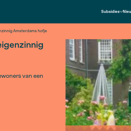
n uit een eigenzinnig Amsterdams hofje
t een eigenzinnig
 van de bewoners van een
ofje.