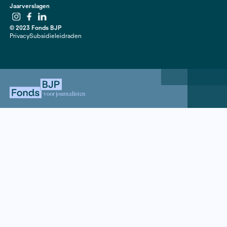
goed genoeg blijken te zijn?
artikel | Hard Gras, 2013
Contact
020 63 86 295
Mail ons
ANBI
Mediakit
Jaarverslagen
Instagram
Facebook
LinkedIn
© 2023 Fonds BJP
Privacy
Subsidieleidraden