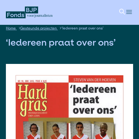
voor journalisten
Home
Gesteunde projecten
‘Iedereen praat over ons’
‘Iedereen praat over on