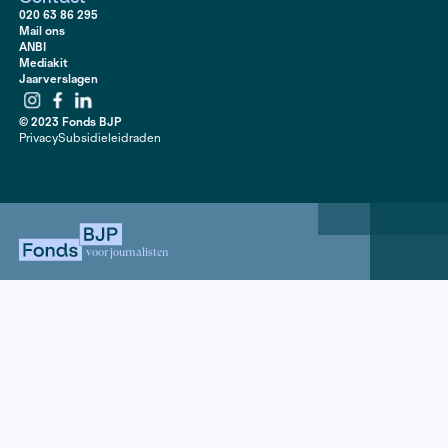
pensioenopbouw, ziektekostenverzekering en een
ondernemingsraad. Jan van der Mast reconstrueert he
de vooruitstrevende en invloedrijke Van Marken, wien
voorstellen vaak de Tweede Kamer en de internationa
haalden. In hoeverre zijn we eigenlijk schatplichtig a
van Marken?
Contact
020 63 86 295
Mail ons
ANBI
Mediakit
Jaarverslagen