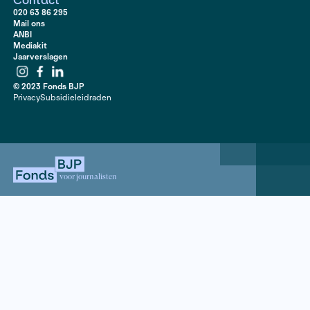
Waarom is de geschiedenis van dit kamp niet bekend
heeft haar opa dit verzwegen? Aan de hand van uitvoe
archiefonderzoek en tientallen interviews met oogget
nabestaanden onderzoekt Den Boer een verzwegen
oorlogstrauma. Ook maakte ze er een
website met be
over.
Contact
020 63 86 295
Mail ons
ANBI
Mediakit
Jaarverslagen