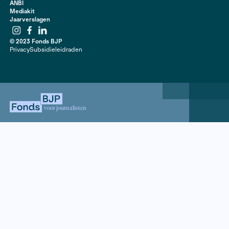
spreekt Talengwa Kaseza Lukumbuzya, de koning van 
Tanzaniaanse eiland Ukerewe, curatoren en onderzoe
dit beeld.
Contact
020 63 86 295
Mail ons
ANBI
Mediakit
Jaarverslagen
Instagram
Facebook
LinkedIn
© 2023 Fonds BJP